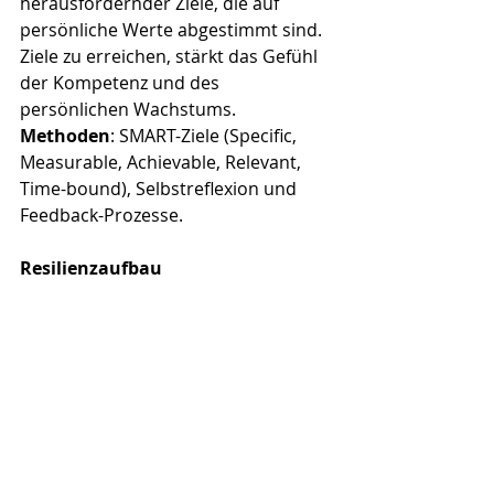
herausfordernder Ziele, die auf 
persönliche Werte abgestimmt sind. 
Ziele zu erreichen, stärkt das Gefühl 
der Kompetenz und des 
persönlichen Wachstums.
Methoden
: SMART-Ziele (Specific, 
Measurable, Achievable, Relevant, 
Time-bound), Selbstreflexion und 
Feedback-Prozesse.
Resilienzaufbau
Resilienz ist die Fähigkeit, mit Stress 
und Herausforderungen umzugehen 
und gestärkt aus schwierigen 
Situationen hervorzugehen. Die 
Positive Psychologie entwickelt 
Methoden, um diese 
Widerstandskraft zu fördern.
Methoden
: Kognitive 