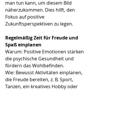
man tun kann, um diesem Bild 
näherzukommen. Dies hilft, den 
Fokus auf positive 
Zukunftsperspektiven zu legen.
Regelmäßig Zeit für Freude und 
Spaß einplanen
Warum: Positive Emotionen stärken 
die psychische Gesundheit und 
fördern das Wohlbefinden.
Wie: Bewusst Aktivitäten einplanen, 
die Freude bereiten, z. B. Sport, 
Tanzen, ein kreatives Hobby oder 
einfach ein Spaziergang in der Natur.
Resilienz durch Selbstfürsorge 
stärken
Warum: Selbstfürsorge ist wichtig, 
um stressige Phasen zu bewältigen 